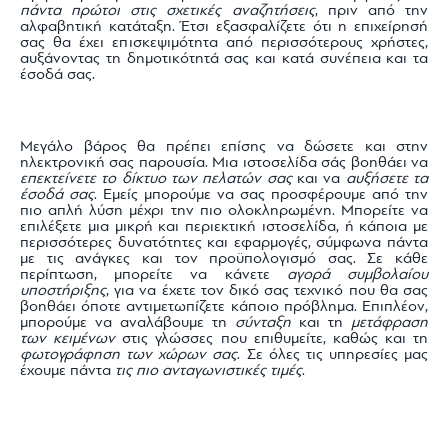
πάντα πρώτοι στις σχετικές αναζητήσεις
, πριν από την
αλφαβητική κατάταξη. Έτσι εξασφαλίζετε ότι η επιχείρησή
σας θα έχει επισκεψιμότητα από περισσότερους χρήστες,
αυξάνοντας τη δημοτικότητά σας και κατά συνέπεια και τα
έσοδά σας.
Μεγάλο βάρος θα πρέπει επίσης να δώσετε και στην
ηλεκτρονική σας παρουσία. Μια ιστοσελίδα σάς βοηθάει να
επεκτείνετε το δίκτυο των πελατών σας
και να
αυξήσετε τα
έσοδά σας
. Εμείς μπορούμε να σας προσφέρουμε από την
πιο απλή λύση μέχρι την πιο ολοκληρωμένη. Μπορείτε να
επιλέξετε μια μικρή και περιεκτική ιστοσελίδα, ή κάποια με
περισσότερες δυνατότητες και εφαρμογές, σύμφωνα πάντα
με τις ανάγκες και τον προϋπολογισμό σας. Σε κάθε
περίπτωση, μπορείτε να κάνετε
αγορά συμβολαίου
υποστήριξης
, για να έχετε τον δικό σας τεχνικό που θα σας
βοηθάει όποτε αντιμετωπίζετε κάποιο πρόβλημα. Επιπλέον,
μπορούμε να αναλάβουμε τη
σύνταξη
και τη
μετάφραση
των κειμένων
στις γλώσσες που επιθυμείτε, καθώς και τη
φωτογράφηση των χώρων σας
. Σε όλες τις υπηρεσίες μας
έχουμε πάντα
τις πιο ανταγωνιστικές τιμές
.