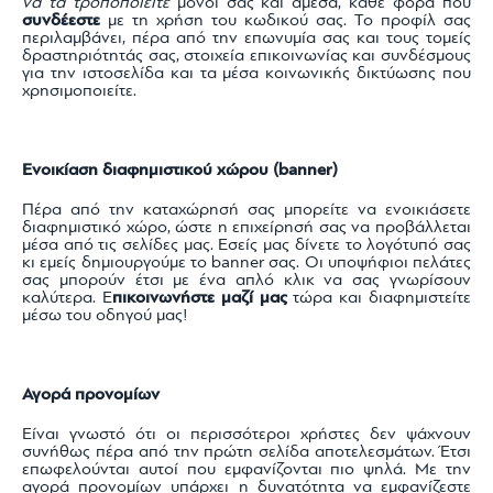
να τα τροποποιείτε
μόνοι σας και άμεσα, κάθε φορά που
συνδέεστε
με τη χρήση του κωδικού σας. Το προφίλ σας
περιλαμβάνει, πέρα από την επωνυμία σας και τους τομείς
δραστηριότητάς σας, στοιχεία επικοινωνίας και συνδέσμους
για την ιστοσελίδα και τα μέσα κοινωνικής δικτύωσης που
χρησιμοποιείτε.
Ενοικίαση διαφημιστικού χώρου (banner)
Πέρα από την καταχώρησή σας μπορείτε να ενοικιάσετε
διαφημιστικό χώρο, ώστε η επιχείρησή σας να προβάλλεται
μέσα από τις σελίδες μας. Εσείς μας δίνετε το λογότυπό σας
κι εμείς δημιουργούμε το banner σας. Οι υποψήφιοι πελάτες
σας μπορούν έτσι με ένα απλό κλικ να σας γνωρίσουν
καλύτερα. Ε
πικοινωνήστε μαζί μας
τώρα και διαφημιστείτε
μέσω του οδηγού μας!
Αγορά προνομίων
Είναι γνωστό ότι οι περισσότεροι χρήστες δεν ψάχνουν
συνήθως πέρα από την πρώτη σελίδα αποτελεσμάτων. Έτσι
επωφελούνται αυτοί που εμφανίζονται πιο ψηλά. Με την
αγορά προνομίων υπάρχει η δυνατότητα να εμφανίζεστε