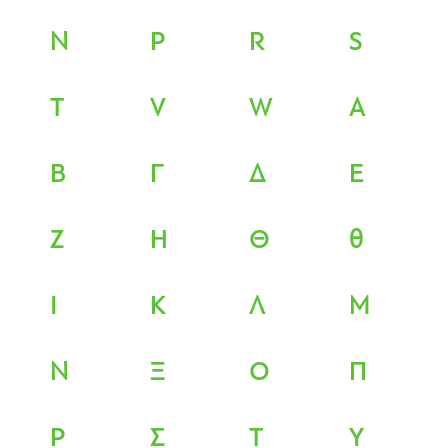
N
P
R
S
T
V
W
Α
Β
Γ
Δ
Ε
Ζ
Η
Θ
θ
Ι
Κ
Λ
Μ
Ν
Ξ
Ο
Π
Ρ
Σ
Τ
Υ