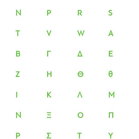
N
P
R
S
T
V
W
Α
Β
Γ
Δ
Ε
Ζ
Η
Θ
θ
Ι
Κ
Λ
Μ
Ν
Ξ
Ο
Π
Ρ
Σ
Τ
Υ