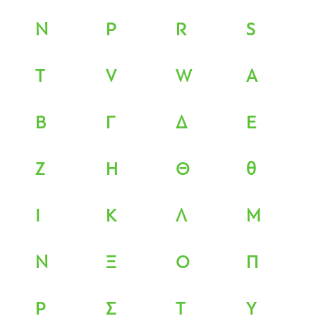
N
P
R
S
T
V
W
Α
Β
Γ
Δ
Ε
Ζ
Η
Θ
θ
Ι
Κ
Λ
Μ
Ν
Ξ
Ο
Π
Ρ
Σ
Τ
Υ