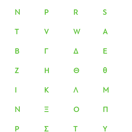
N
P
R
S
T
V
W
Α
Β
Γ
Δ
Ε
Ζ
Η
Θ
θ
Ι
Κ
Λ
Μ
Ν
Ξ
Ο
Π
Ρ
Σ
Τ
Υ